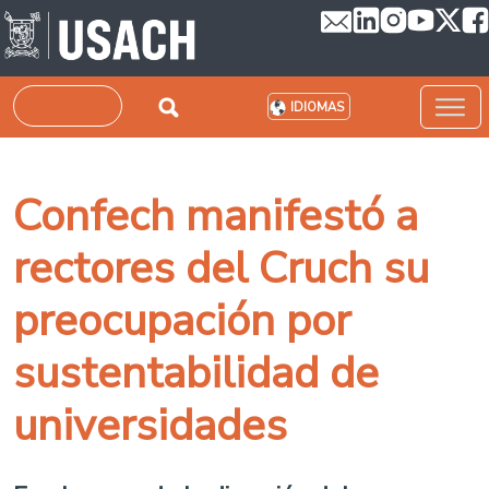
Pasar al contenido principal
Buscar
IDIOMAS
Confech manifestó a
rectores del Cruch su
preocupación por
sustentabilidad de
universidades