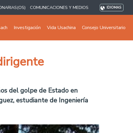
ONARIAS(OS)
COMUNICACIONES Y MEDIOS
IDIOMAS
sach
Investigación
Vida Usachina
Consejo Universitario
irigente
os del golpe de Estado en
uez, estudiante de Ingeniería