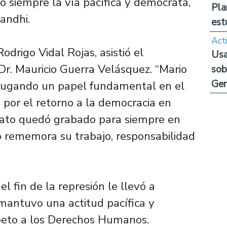
o siempre la vía pacífica y demócrata,
Pla
andhi.
est
Act
odrigo Vidal Rojas, asistió el
Usa
 Dr. Mauricio Guerra Velásquez. “Mario
sob
Ge
 jugando un papel fundamental en el
 por el retorno a la democracia en
inato quedó grabado para siempre en
 rememora su trabajo, responsabilidad
l fin de la represión le llevó a
 mantuvo una actitud pacífica y
peto a los Derechos Humanos.