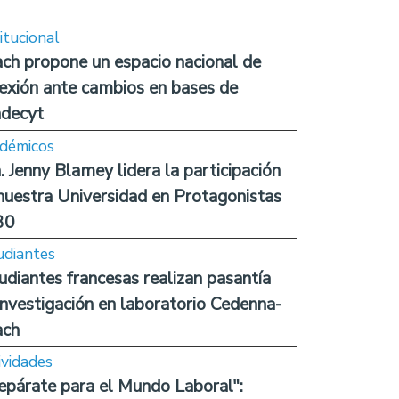
itucional
ch propone un espacio nacional de
lexión ante cambios en bases de
decyt
démicos
. Jenny Blamey lidera la participación
nuestra Universidad en Protagonistas
30
udiantes
udiantes francesas realizan pasantía
investigación en laboratorio Cedenna-
ach
ividades
epárate para el Mundo Laboral":