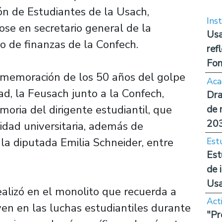
ón de Estudiantes de la Usach,
Inst
ose en secretario general de la
Usa
o de finanzas de la Confech.
ref
Fon
memoración de los 50 años del golpe
Aca
d, la Feusach junto a la Confech,
Dra
ria del dirigente estudiantil, que
de 
20
dad universitaria, además de
y la diputada Emilia Schneider, entre
Est
Est
de 
Us
ealizó en el monolito que recuerda a
Act
oven en las luchas estudiantiles durante
"Pr