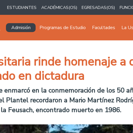
ESTUDIANTES
ACADÉMICAS(OS)
EGRESADAS(OS)
FUNCI
Navegación principal
Admisión
Programas de Estudio
Facultades
La U
itaria rinde homenaje a d
ado en dictadura
e enmarcó en la conmemoración de los 50 añ
l Plantel recordaron a Mario Martínez Rodríg
de la Feusach, encontrado muerto en 1986.