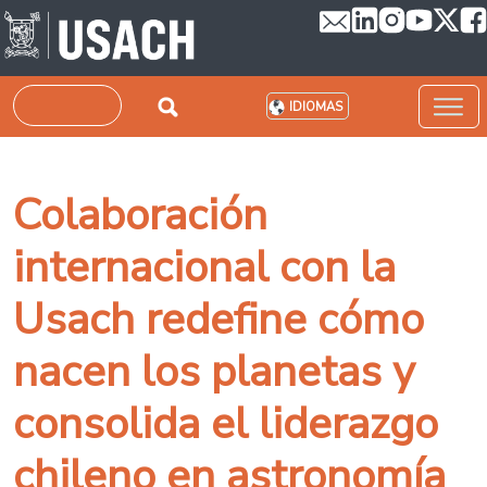
Pasar al contenido principal
Buscar
IDIOMAS
Colaboración
internacional con la
Usach redefine cómo
nacen los planetas y
consolida el liderazgo
chileno en astronomía