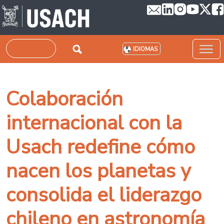
Pasar al contenido principal
Buscar
IDIOMAS
Colaboración
internacional con la
Usach redefine cómo
nacen los planetas y
consolida el liderazgo
chileno en astronomía