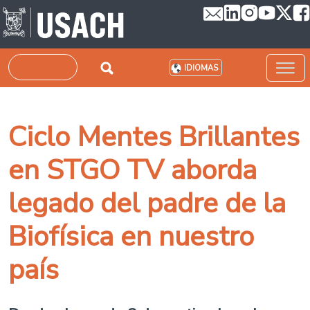
Pasar al contenido principal
Buscar
IDIOMAS
Ciclo Mentes Brillantes
en STGO TV aborda
legado del padre de la
Biofísica en nuestro
país