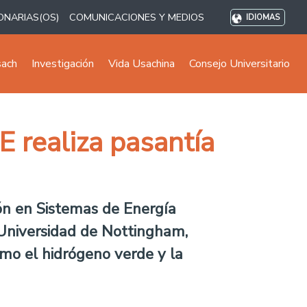
ONARIAS(OS)
COMUNICACIONES Y MEDIOS
IDIOMAS
sach
Investigación
Vida Usachina
Consejo Universitario
E realiza pasantía
ón en Sistemas de Energía
 Universidad de Nottingham,
omo el hidrógeno verde y la