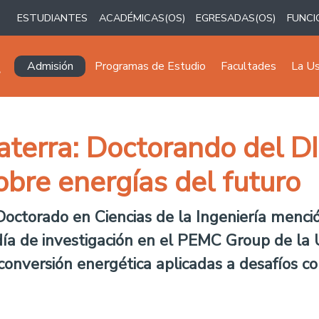
ESTUDIANTES
ACADÉMICAS(OS)
EGRESADAS(OS)
FUNCI
Navegación principal
Admisión
Programas de Estudio
Facultades
La U
aterra: Doctorando del DI
obre energías del futuro
Doctorado en Ciencias de la Ingeniería menci
adía de investigación en el PEMC Group de la
conversión energética aplicadas a desafíos c