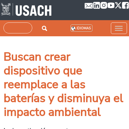
Pasar al contenido principal
Buscar
IDIOMAS
Buscan crear
dispositivo que
reemplace a las
baterías y disminuya el
impacto ambiental