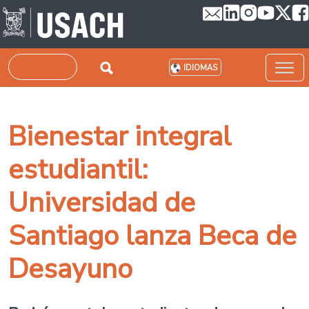
Pasar al contenido principal
Buscar
IDIOMAS
Bienestar integral
estudiantil:
Universidad de
Santiago lanza Beca de
Desayuno