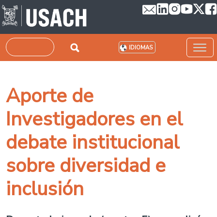
Pasar al contenido principal
Buscar
IDIOMAS
Aporte de
Investigadores en el
debate institucional
sobre diversidad e
inclusión