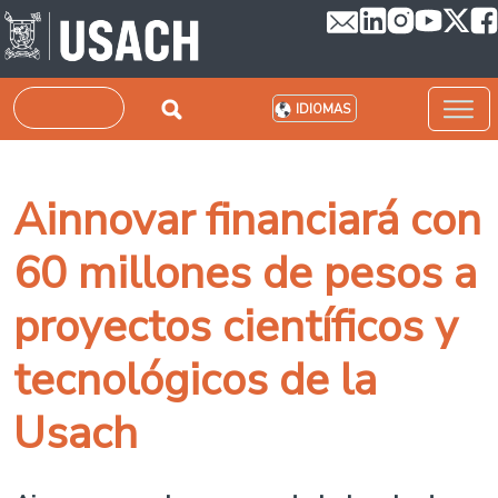
Pasar al contenido principal
Buscar
IDIOMAS
Ainnovar financiará con
60 millones de pesos a
proyectos científicos y
tecnológicos de la
Usach