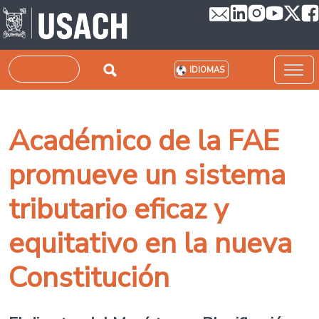
Pasar al contenido principal
Buscar
IDIOMAS
Académico de la FAE
promueve un sistema
tributario eficaz y
equitativo en la nueva
Constitución