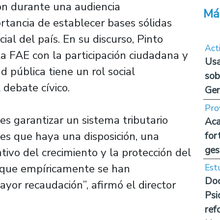
ión durante una audiencia
Má
rtancia de establecer bases sólidas
ial del país. En su discurso, Pinto
Act
a FAE con la participación ciudadana y
Usa
d pública tiene un rol social
sob
debate cívico.
Ge
Pro
es garantizar un sistema tributario
Aca
 es que haya una disposición, una
for
ges
tivo del crecimiento y la protección del
 que empíricamente se han
Est
Doc
or recaudación”, afirmó el director
Psi
ref