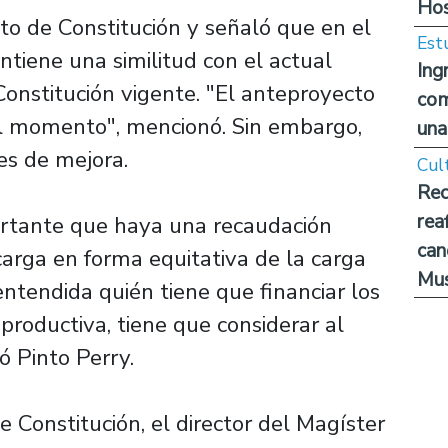
Hos
to de Constitución y señaló que en el
Est
tiene una similitud con el actual
Ing
Constitución vigente. "El anteproyecto
com
el momento", mencionó. Sin embargo,
una
es de mejora.
Cul
Rec
rea
ortante que haya una recaudación
can
carga en forma equitativa de la carga
Mus
a entendida quién tiene que financiar los
roductiva, tiene que considerar al
ó Pinto Perry.
e Constitución, el director del Magíster