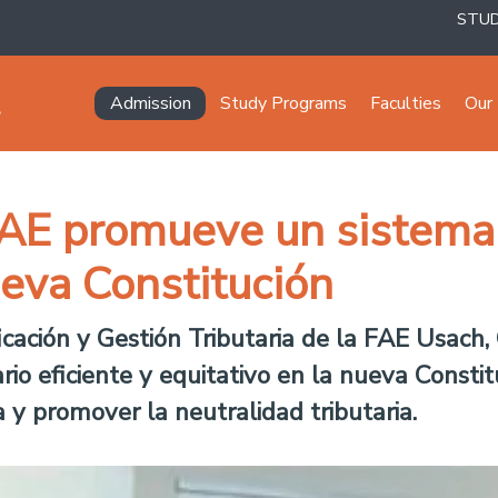
STU
Navegación principal
Admission
Study Programs
Faculties
Our 
AE promueve un sistema tr
ueva Constitución
ficación y Gestión Tributaria de la FAE Usach
rio eficiente y equitativo en la nueva Constit
 y promover la neutralidad tributaria.