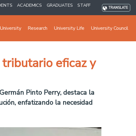
DENTS
ACADEMICS
GRADUATES
STAFF
TRANSLATE
University
Research
University Life
University Council
ibutario eficaz y
, Germán Pinto Perry, destaca la
ución, enfatizando la necesidad