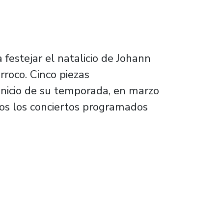
festejar el natalicio de Johann
roco. Cinco piezas
 inicio de su temporada, en marzo
os los conciertos programados
través de nuevo programa que emite STGO T