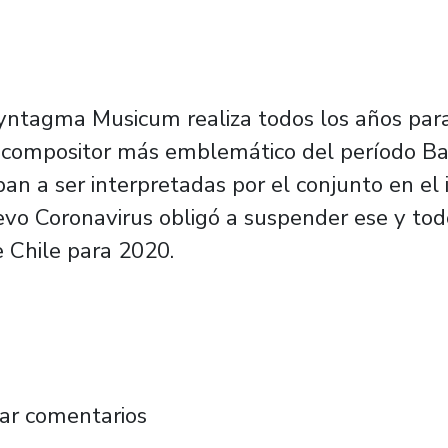
yntagma Musicum realiza todos los años para 
 compositor más emblemático del período Bar
ban a ser interpretadas por el conjunto en el
vo Coronavirus obligó a suspender ese y tod
e Chile para 2020.
tán de regreso en el Teatro Aula Magna a 
ar comentarios