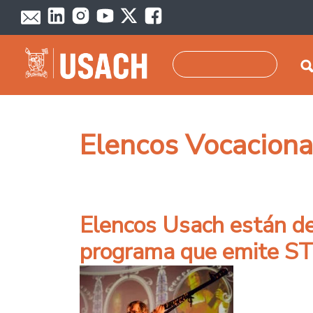
Pasar al contenido principal
Buscar
Elencos Vocaciona
Elencos Usach están de
programa que emite S