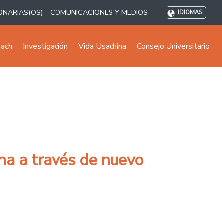
ONARIAS(OS)
COMUNICACIONES Y MEDIOS
IDIOMAS
sach
Investigación
Vida Usachina
Consejo Universitario
na a través de nuevo