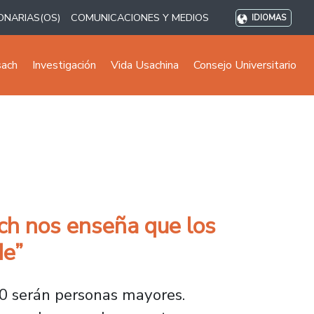
ONARIAS(OS)
COMUNICACIONES Y MEDIOS
IDIOMAS
sach
Investigación
Vida Usachina
Consejo Universitario
ach nos enseña que los
de”
50 serán personas mayores.