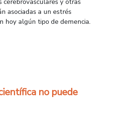
s cerebrovasculares y otras
n asociadas a un estrés
n hoy algún tipo de demencia.
enseña que los sueños no tienen límites y qu
científica no puede