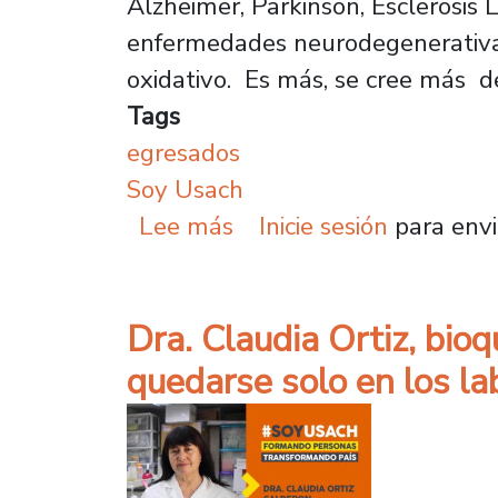
Alzheimer, Parkinson, Esclerosis 
enfermedades neurodegenerativas
oxidativo. Es más, se cree más d
Tags
egresados
Soy Usach
sobre Elisa Zúñiga, Bio
Lee más
Inicie sesión
para envi
Dra. Claudia Ortiz, bioq
quedarse solo en los la