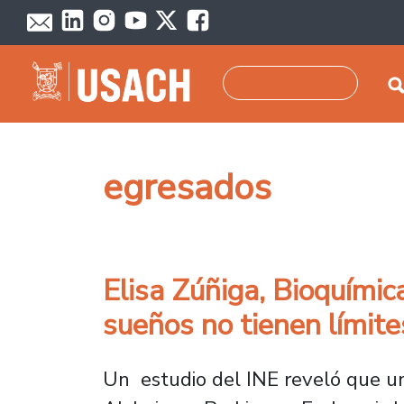
Pasar al contenido principal
Buscar
egresados
Elisa Zúñiga, Bioquími
sueños no tienen límite
Un estudio del INE reveló que un