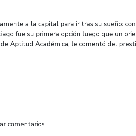
mente a la capital para ir tras su sueño: conv
tiago fue su primera opción luego que un orie
de Aptitud Académica, le comentó del prestig
eniero Civil Industrial: “la exigencia académ
ar comentarios