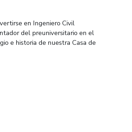
ertirse en Ingeniero Civil
ntador del preuniversitario en el
io e historia de nuestra Casa de
ica de la Usach te prepara a desempeñarte con