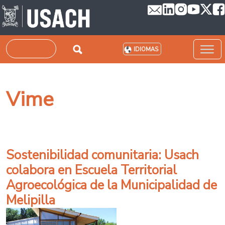
Pasar al contenido principal
Buscar
IDIOMAS
Vime
Sostenibilidad comunitaria: Usach
colabora en Escuela Territorial
Agroecológica de la Municipalidad de
Melipilla