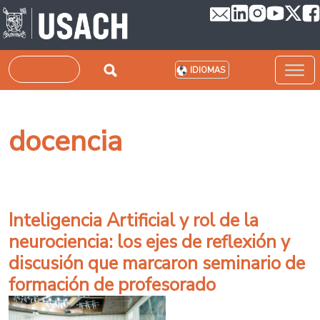
Pasar al contenido principal
Buscar
IDIOMAS
docencia
Inteligencia Artificial y rol de la
neurociencia: los ejes de reflexión y
discusión que marcaron seminario de
formación de profesorado