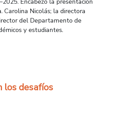
2–2025. Encabezó la presentación
 Carolina Nicolás; la directora
 director del Departamento de
adémicos y estudiantes.
 2022–2025 y proyecta nuevas metas académ
n los desafíos