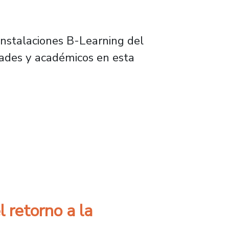
 instalaciones B-Learning del
dades y académicos en esta
sello institucional con cuenta pública 2022
 retorno a la