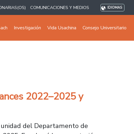
ONARIAS(OS)
COMUNICACIONES Y MEDIOS
IDIOMAS
sach
Investigación
Vida Usachina
Consejo Universitario
avances 2022–2025 y
omunidad del Departamento de