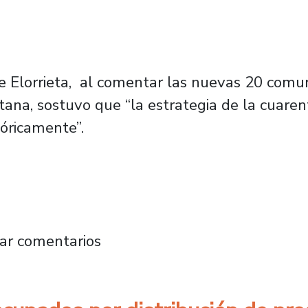
ipe Elorrieta, al comentar las nuevas 20 co
itana, sostuvo que “la estrategia de la cuar
tóricamente”.
 “Uno esperaría que el toque de queda se ma
ar comentarios