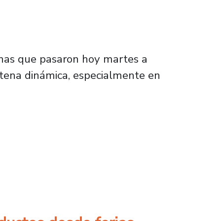
munas que pasaron hoy martes a
entena dinámica, especialmente en
ntenga en cuarentena, pero que en una comuna