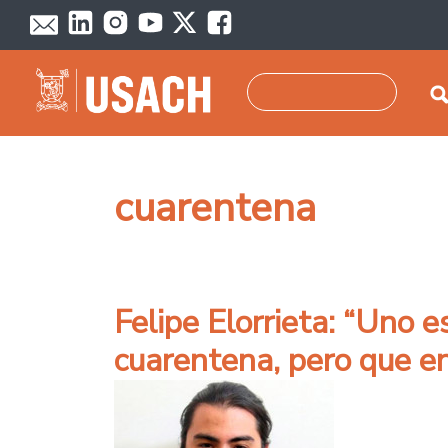
Pasar al contenido principal
Buscar
cuarentena
Felipe Elorrieta: “Uno 
cuarentena, pero que en