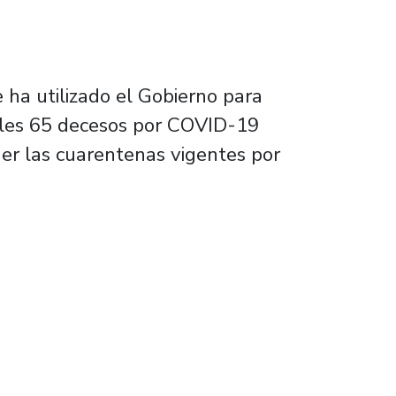
e ha utilizado el Gobierno para
coles 65 decesos por COVID-19
ner las cuarentenas vigentes por
 una “leve mejoría” frente al COVID-19