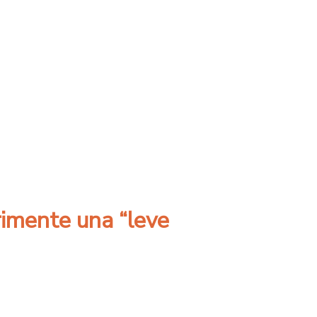
ras nuevos anuncios del Ministerio de Salud
rimente una “leve