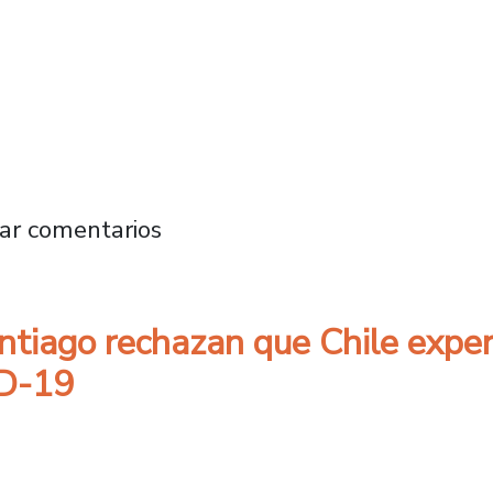
ch advierten sobre expansión del COVID-19 t
ar comentarios
antiago rechazan que Chile expe
ID-19