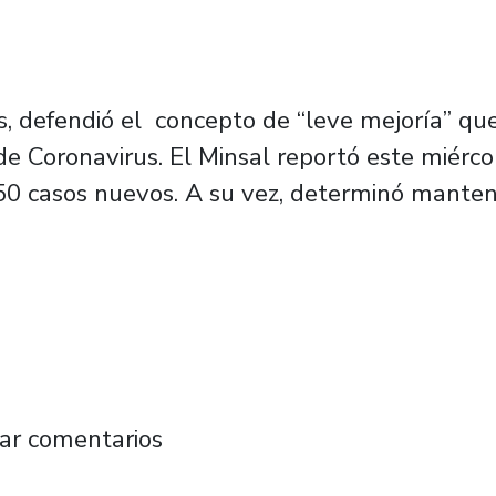
is, defendió el concepto de “leve mejoría” qu
 de Coronavirus. El Minsal reportó este miér
2.650 casos nuevos. A su vez, determinó mante
. de Santiago rechazan que Chile experimente
ar comentarios