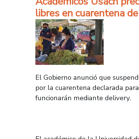
Académicos Usach preoc
libres en cuarentena d
El Gobierno anunció que suspend
por la cuarentena declarada para 
funcionarán mediante delivery.
El académico de la Universidad d