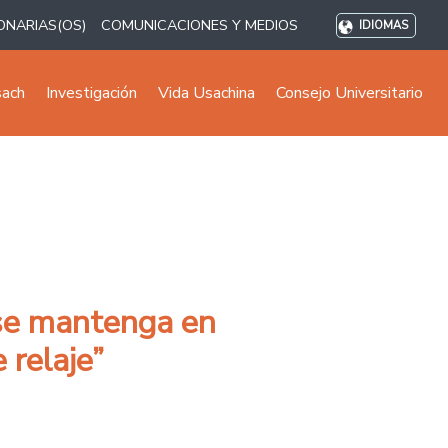
ONARIAS(OS)
COMUNICACIONES Y MEDIOS
IDIOMAS
sach
Investigación
Vida Usachina
Consejo Universitario
 se mantenga en
 relaje”