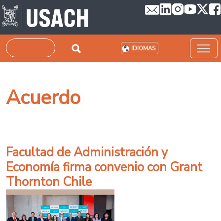
Pasar al contenido principal
Buscar
IDIOMAS
Acuerdo
Facultad de Administración y
Economía firma convenio con Grant
Thornton Chile