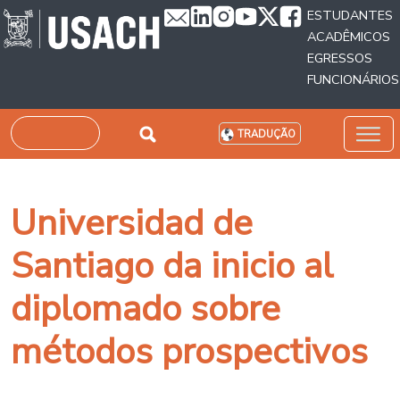
Passar para o conteúdo principal
ESTUDANTES
ACADÊMICOS
EGRESSOS
FUNCIONÁRIOS
Pesquisar
TRADUÇÃO
Universidad de
Santiago da inicio al
diplomado sobre
métodos prospectivos