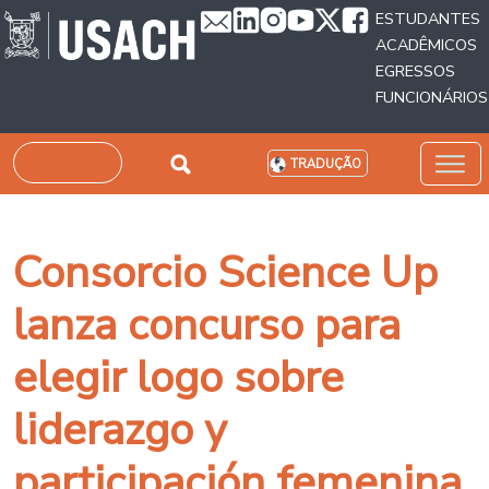
Passar para o conteúdo principal
ESTUDANTES
ACADÊMICOS
EGRESSOS
FUNCIONÁRIOS
Pesquisar
TRADUÇÃO
Consorcio Science Up
lanza concurso para
elegir logo sobre
liderazgo y
participación femenina