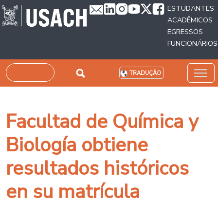
Passar para o conteúdo principal
ESTUDANTES
ACADÊMICOS
EGRESSOS
FUNCIONÁRIOS
Pesquisar
TRADUÇÃO
Facultad de Química y
Biología obtiene
resultados históricos
en su matrícula