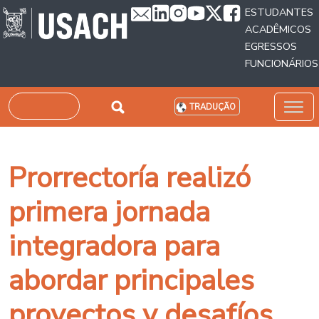
Passar para o conteúdo principal
ESTUDANTES
ACADÊMICOS
EGRESSOS
FUNCIONÁRIOS
Pesquisar
TRADUÇÃO
Prorrectoría realizó
primera jornada
integradora para
abordar principales
proyectos y desafíos