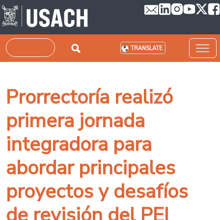
Skip to main content
Search
TRANSLATE
Prorrectoría realizó
primera jornada
integradora para
abordar principales
proyectos y desafíos
de revisión del PEI