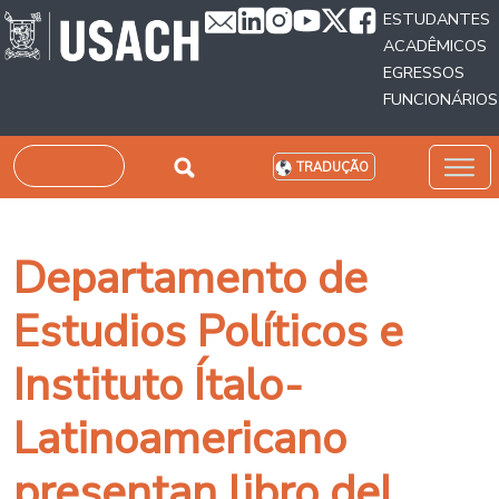
Passar para o conteúdo principal
ESTUDANTES
ACADÊMICOS
EGRESSOS
FUNCIONÁRIOS
Pesquisar
TRADUÇÃO
Departamento de
Estudios Políticos e
Instituto Ítalo-
Latinoamericano
presentan libro del