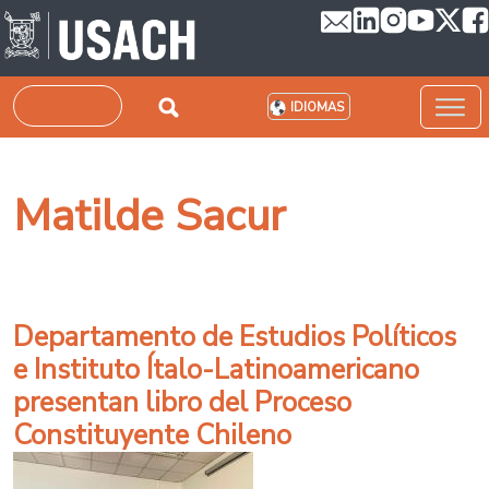
Pasar al contenido principal
Buscar
IDIOMAS
Matilde Sacur
Departamento de Estudios Políticos
e Instituto Ítalo-Latinoamericano
presentan libro del Proceso
Constituyente Chileno