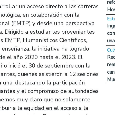
ref
rrollar un acceso directo a las carreras
Hos
ológica, en colaboración con la
Est
onal (EMTP) y desde una perspectiva
Ing
a. Dirigido a estudiantes provenientes
com
s EMTP, Humanísticos Científicos,
una
 enseñanza, la iniciativa ha logrado
Cul
de el año 2020 hasta el 2023. El
Rec
rea
o inició el 30 de septiembre con la
can
pantes, quienes asistieron a 12 sesiones
Mus
 una, destacando la participación
diantes y el compromiso de autoridades
Tenemos muy claro que no solamente
ibuir a la equidad en el acceso a la