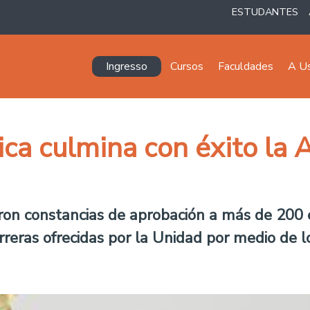
ESTUDANTES
Navegación principal
Ingresso
Cursos
Faculdades
A U
ica culmina con éxito l
ron constancias de aprobación a más de 200 
rreras ofrecidas por la Unidad por medio de 