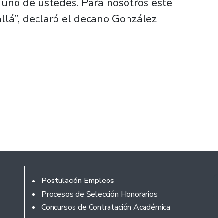
 uno de ustedes. Para nosotros este
llá”, declaró el decano González
Rodapé
Postulación Empleos
Procesos de Selección Honorarios
Concursos de Contratación Académica