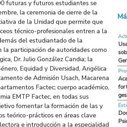
0 futuras y futuros estudiantes se
iembre, la ceremonia de cierre de la
Má
iativa de la Unidad que permite que
ceos técnico-profesionales entren a la
Act
Además del estudiantado de la
Usa
 la participación de autoridades como
sob
ica, Dr. Julio González Candia; la
Ge
Género, Equidad y Diversidad, Angélica
Pro
artamento de Admisión Usach, Macarena
Aca
partamentos Factec; cuerpo académico,
for
ges
emia EMTP Factec, en todas sus
jetivo fomentar la formación de las y
Est
Doc
os teórico-prácticos en áreas clave
Psi
ctora e introducción a la especialidad