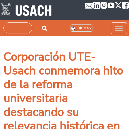
Pasar al contenido principal
Buscar
IDIOMAS
Corporación UTE-
Usach conmemora hito
de la reforma
universitaria
destacando su
relevancia histórica en