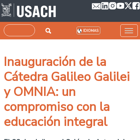
Pasar al contenido principal
Buscar
IDIOMAS
Inauguración de la
Cátedra Galileo Galilei
y OMNIA: un
compromiso con la
educación integral