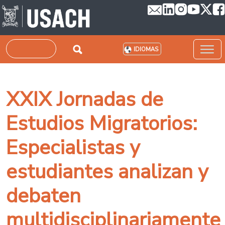
Pasar al contenido principal
Buscar
IDIOMAS
XXIX Jornadas de
Estudios Migratorios:
Especialistas y
estudiantes analizan y
debaten
multidisciplinariamente