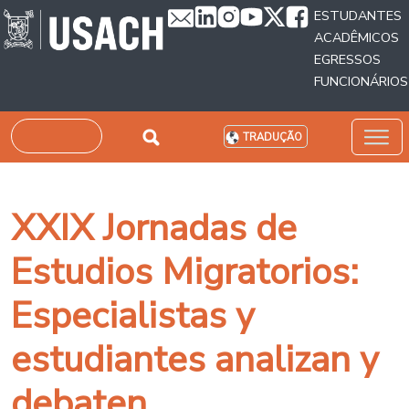
Passar para o conteúdo principal
ESTUDANTES
ACADÊMICOS
EGRESSOS
FUNCIONÁRIOS
Pesquisar
TRADUÇÃO
XXIX Jornadas de
Estudios Migratorios:
Especialistas y
estudiantes analizan y
debaten