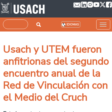
Pasar al contenido principal
Buscar
IDIOMAS
Usach y UTEM fueron
anfitrionas del segundo
encuentro anual de la
Red de Vinculación con
el Medio del Cruch