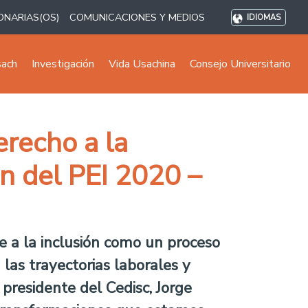
ONARIAS(OS)
COMUNICACIONES Y MEDIOS
IDIOMAS
sach
Investigación
Vida Usachina
Consejo Universitario
erecho a la
n del PEI 2020 –
e a la inclusión como un proceso
 las trayectorias laborales y
presidente del Cedisc, Jorge