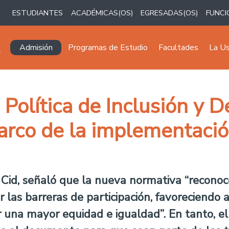
ESTUDIANTES
ACADÉMICAS(OS)
EGRESADAS(OS)
FUNCI
Navegación principal
Admisión
Programas de Estudio
Facultades
La U
Política de Inclusión y D
arco de la implementació
i Cid, señaló que la nueva normativa “reconoc
r las barreras de participación, favoreciendo a
una mayor equidad e igualdad”. En tanto, el 