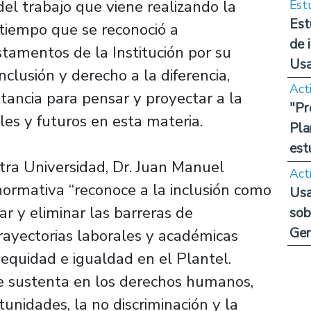
el trabajo que viene realizando la
Est
Est
tiempo que se reconoció a
de 
stamentos de la Institución por su
Us
clusión y derecho a la diferencia,
Act
stancia para pensar y proyectar a la
"Pr
les y futuros en esta materia.
Pla
est
stra Universidad, Dr. Juan Manuel
Act
normativa “reconoce a la inclusión como
Usa
ar y eliminar las barreras de
sob
Ge
trayectorias laborales y académicas
equidad e igualdad en el Plantel.
se sustenta en los derechos humanos,
unidades, la no discriminación y la