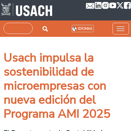
Pasar al contenido principal
Buscar
IDIOMAS
Usach impulsa la
sostenibilidad de
microempresas con
nueva edición del
Programa AMI 2025