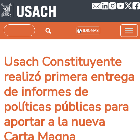
Pasar al contenido principal
Buscar
IDIOMAS
Usach Constituyente
realizó primera entrega
de informes de
políticas públicas para
aportar a la nueva
Carta Magna