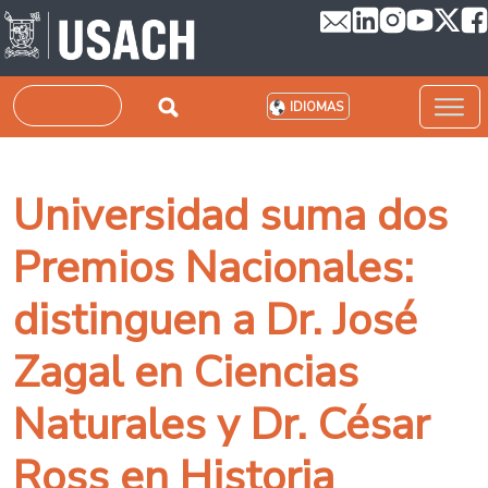
Pasar al contenido principal
Buscar
IDIOMAS
Universidad suma dos
Premios Nacionales:
distinguen a Dr. José
Zagal en Ciencias
Naturales y Dr. César
Ross en Historia