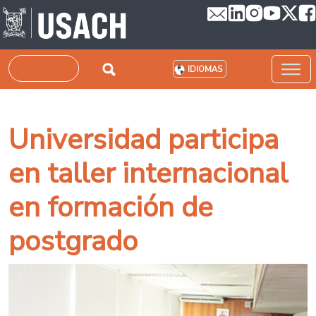
Pasar al contenido principal
Buscar
IDIOMAS
Universidad participa
en taller internacional
en formación de
postgrado