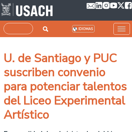
Pasar al contenido principal
Buscar
IDIOMAS
U. de Santiago y PUC
suscriben convenio
para potenciar talentos
del Liceo Experimental
Artístico