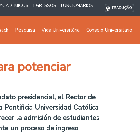
ACADÊMICOS
EGRESSOS
FUNCIONÁRIOS
TRADUÇÃO
sach
Pesquisa
Vida Universitária
Consejo Universitario
ara potenciar
dato presidencial, el Rector de
 Pontificia Universidad Católica
recer la admisión de estudiantes
ante un proceso de ingreso