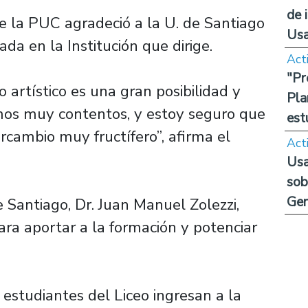
de 
de la PUC agradeció a la U. de Santiago
Us
ada en la Institución que dirige.
Act
"Pr
 artístico es una gran posibilidad y
Pla
mos muy contentos, y estoy seguro que
est
rcambio muy fructífero”, afirma el
Act
Usa
sob
Ge
e Santiago, Dr. Juan Manuel Zolezzi,
ra aportar a la formación y potenciar
estudiantes del Liceo ingresan a la