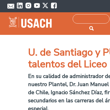
Passar para o conteúdo principal
Pesquisar
U. de Santiago y 
talentos del Liceo
En su calidad de administrador de
nuestro Plantel, Dr. Juan Manuel 
de Chile, Ignacio Sánchez Díaz, f
secundarios en las carreras del á
especial.