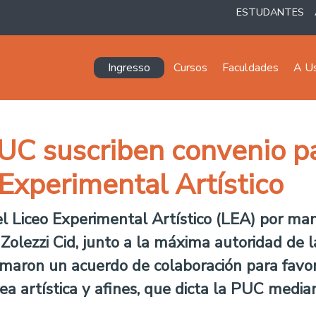
ESTUDANTES
Navegación principal
Ingresso
Cursos
Faculdades
A U
PUC suscriben convenio p
 Experimental Artístico
l Liceo Experimental Artístico (LEA) por man
Zolezzi Cid, junto a la máxima autoridad de la
irmaron un acuerdo de colaboración para favo
rea artística y afines, que dicta la PUC medi