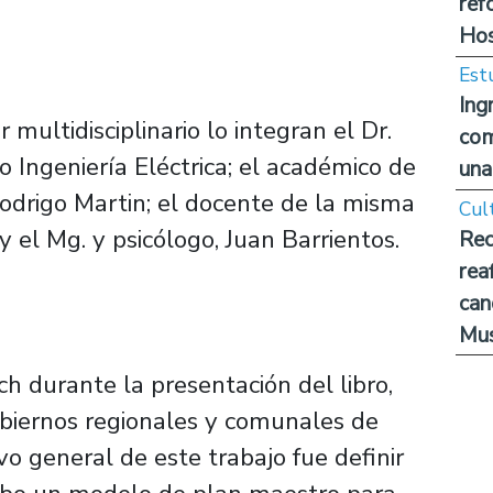
ref
Hos
Est
Ing
 multidisciplinario lo integran el Dr.
com
Ingeniería Eléctrica; el académico de
una
Rodrigo Martin; el docente de la misma
Cul
 el Mg. y psicólogo, Juan Barrientos.
Rec
rea
can
Mus
h durante la presentación del libro,
obiernos regionales y comunales de
vo general de este trabajo fue definir