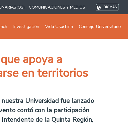
ONARIAS(OS)
COMUNICACIONES Y MEDIOS
IDIOMAS
sach
Investigación
Vida Usachina
Consejo Universitario
 que apoya a
se en territorios
e nuestra Universidad fue lanzado
ento contó con la participación
l Intendente de la Quinta Región,