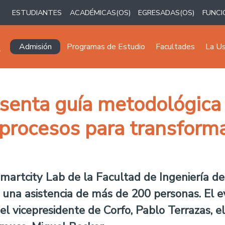
ESTUDIANTES
ACADÉMICAS(OS)
EGRESADAS(OS)
FUNCI
Navegación principal
Admisión
Programas de Estudio
Facultades
La U
esenta guía metodológica
procesos para transformar
Smartcity Lab de la Facultad de Ingeniería d
 una asistencia de más de 200 personas. El ev
l vicepresidente de Corfo, Pablo Terrazas, e