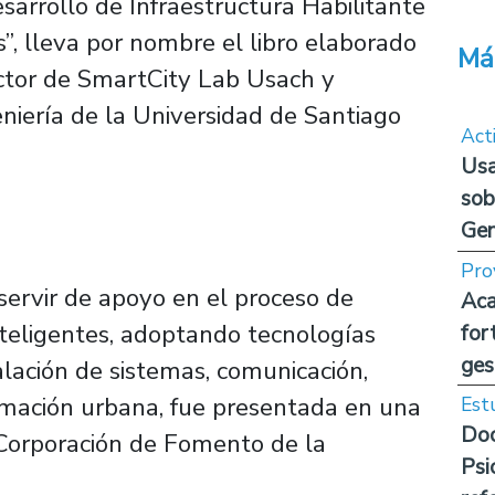
sarrollo de Infraestructura Habilitante
”, lleva por nombre el libro elaborado
Má
ector de SmartCity Lab Usach y
niería de la Universidad de Santiago
Act
Usa
sob
Ge
Pro
ervir de apoyo en el proceso de
Aca
inteligentes, adoptando tecnologías
for
ges
alación de sistemas, comunicación,
ormación urbana, fue presentada en una
Est
Doc
a Corporación de Fomento de la
Psi