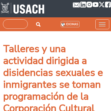
Pasar al contenido principal
Buscar
IDIOMAS
Talleres y una
actividad dirigida a
disidencias sexuales e
inmigrantes se toman
programación de la
Corporación Cultural