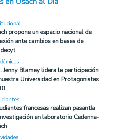
s en Usach al Día
itucional
ch propone un espacio nacional de
lexión ante cambios en bases de
decyt
démicos
. Jenny Blamey lidera la participación
nuestra Universidad en Protagonistas
30
udiantes
udiantes francesas realizan pasantía
investigación en laboratorio Cedenna-
ach
ividades