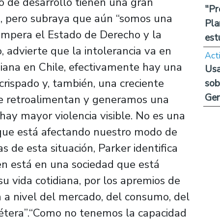
 de desarrollo tienen una gran
"Pr
e, pero subraya que aún “somos una
Pla
 impera el Estado de Derecho y la
est
o, advierte que la intolerancia va en
Act
diana en Chile, efectivamente hay una
Usa
rispado y, también, una creciente
sob
Ge
se retroalimentan y generamos una
hay mayor violencia visible. No es una
na que está afectando nuestro modo de
s de esta situación, Parker identifica
gen está en una sociedad que está
su vida cotidiana, por los apremios de
a nivel del mercado, del consumo, del
cétera”.“Como no tenemos la capacidad