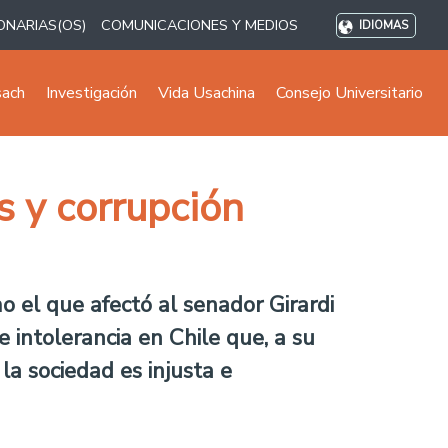
ONARIAS(OS)
COMUNICACIONES Y MEDIOS
IDIOMAS
sach
Investigación
Vida Usachina
Consejo Universitario
s y corrupción
 el que afectó al senador Girardi
intolerancia en Chile que, a su
la sociedad es injusta e