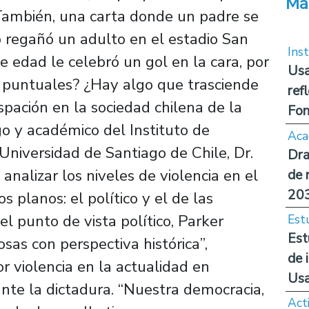
Má
. También, una carta donde un padre se
o regañó un adulto en el estadio San
Inst
 edad le celebró un gol en la cara, por
Usa
s puntuales? ¿Hay algo que trasciende
ref
spación en la sociedad chilena de la
Fon
o y académico del Instituto de
Aca
Universidad de Santiago de Chile, Dr.
Dra
 analizar los niveles de violencia en el
de 
20
s planos: el político y el de las
l punto de vista político, Parker
Est
Est
sas con perspectiva histórica”,
de 
 violencia en la actualidad en
Us
nte la dictadura. “Nuestra democracia,
Act