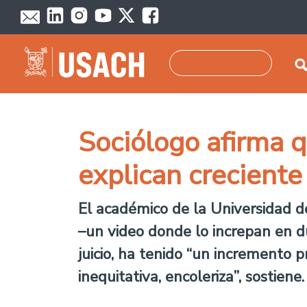
Pasar al contenido principal
Buscar
Sociólogo afirma q
explican creciente
El académico de la Universidad d
–un video donde lo increpan en d
juicio, ha tenido “un incremento 
inequitativa, encoleriza”, sostiene.