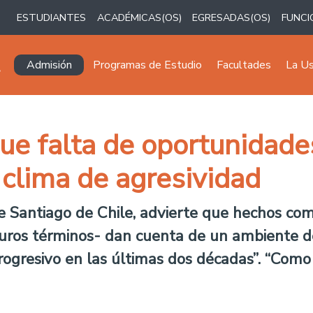
ESTUDIANTES
ACADÉMICAS(OS)
EGRESADAS(OS)
FUNCI
Navegación principal
Admisión
Programas de Estudio
Facultades
La U
ue falta de oportunidade
 clima de agresividad
e Santiago de Chile, advierte que hechos como
uros términos- dan cuenta de un ambiente de 
progresivo en las últimas dos décadas”. “Como 