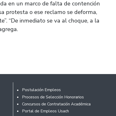
da en un marco de falta de contención
esa protesta o ese reclamo se deforma,
. “De inmediato se va al choque, a la
 agrega.
Footer
Postulación Empleos
Procesos de Selección Honorarios
Concursos de Contratación Académica
Portal de Empleos Usach