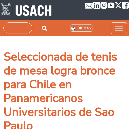
Pasar al contenido principal
Buscar
IDIOMAS
Seleccionada de tenis
de mesa logra bronce
para Chile en
Panamericanos
Universitarios de Sao
Paulo