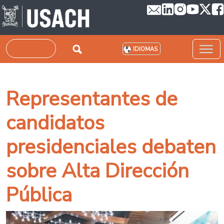
Pasar al contenido principal
Buscar
IDIOMAS
Representantes de
candidatos
presidenciales debaten
sobre Alta Dirección
Pública