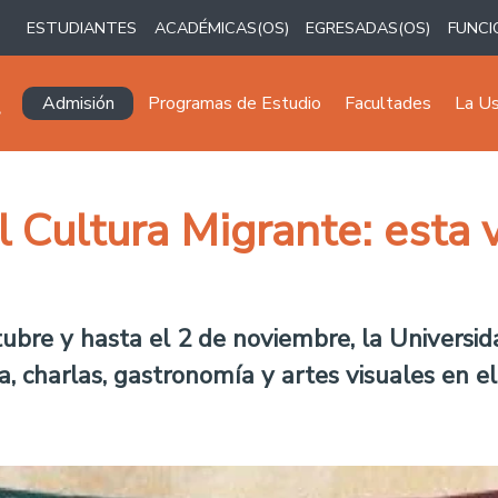
ESTUDIANTES
ACADÉMICAS(OS)
EGRESADAS(OS)
FUNCI
Navegación principal
Admisión
Programas de Estudio
Facultades
La U
l Cultura Migrante: esta 
ubre y hasta el 2 de noviembre, la Universid
, charlas, gastronomía y artes visuales en e