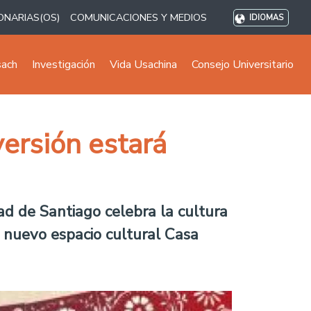
ONARIAS(OS)
COMUNICACIONES Y MEDIOS
IDIOMAS
sach
Investigación
Vida Usachina
Consejo Universitario
versión estará
ad de Santiago celebra la cultura
l nuevo espacio cultural Casa