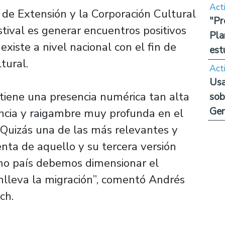
Act
de Extensión y la Corporación Cultural
"Pr
estival es generar encuentros positivos
Pla
existe a nivel nacional con el fin de
est
ltural.
Act
Usa
 tiene una presencia numérica tan alta
sob
Ge
encia y raigambre muy profunda en el
. Quizás una de las más relevantes y
uenta de aquello y su tercera versión
o país debemos dimensionar el
nlleva la migración”, comentó Andrés
ch.