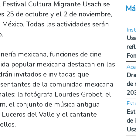
el Festival Cultura Migrante Usach se
Má
es 25 de octubre y el 2 de noviembre,
México. Todas las actividades serán
Inst
o.
Usa
ref
onería mexicana, funciones de cine,
Fon
omida popular mexicana destacan en las
Aca
drán invitados e invitadas que
Dra
resentantes de la comunidad mexicana
de 
20
nales: la fotógrafa Lourdes Grobet, el
lm, el conjunto de música antigua
Est
Est
Luceros del Valle y el cantante
de 
ellos.
Us