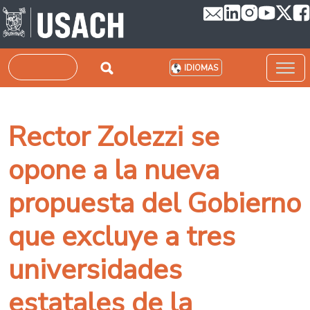
Pasar al contenido principal
Buscar
IDIOMAS
Rector Zolezzi se
opone a la nueva
propuesta del Gobierno
que excluye a tres
universidades
estatales de la