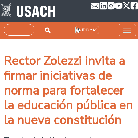
Pasar al contenido principal
Buscar
IDIOMAS
Rector Zolezzi invita a
firmar iniciativas de
norma para fortalecer
la educación pública en
la nueva constitución