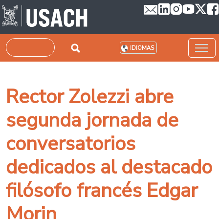
Pasar al contenido principal
Buscar
IDIOMAS
Rector Zolezzi abre
segunda jornada de
conversatorios
dedicados al destacado
filósofo francés Edgar
Morin