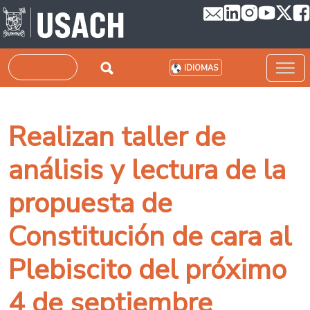
Pasar al contenido principal
Buscar
IDIOMAS
Realizan taller de
análisis y lectura de la
propuesta de
Constitución de cara al
Plebiscito del próximo
4 de septiembre