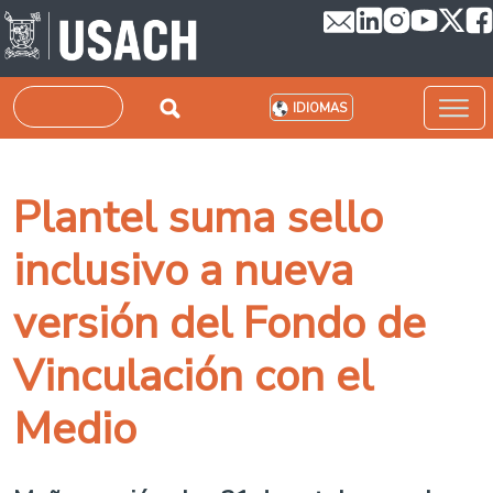
Pasar al contenido principal
Buscar
IDIOMAS
Plantel suma sello
inclusivo a nueva
versión del Fondo de
Vinculación con el
Medio